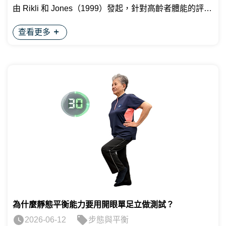
由 Rikli 和 Jones（1999）發起，針對高齡者體能的評估
服務，能讓被困住的人產生重生的動機與希望。 求生筆
方法中提出了這項測試，作為高齡者體能測試的一部
記故事：因老病失志，身心被困住的人，要如何由求生
查看更多
分。 走路的過程就像連續的開眼單足立，如果走路測試
到重生？ 人生後段則是我自己在醫院的求生故事：2019
的結果在正常範圍，也代表動態平衡的能力正常。 教育
年住進ICU加護病房，太太收到一張我的病危通知書，我
部體育署於《國民體適能檢測實施辦法》中，設計了此
也深刻體會到穿尿布的苦。出院後，面臨不可以再次生
椅子坐立繞物測試，目的是評估高齡者的腿部力量、平
病的壓力，讓我的人生被困住了。這六七年的生活只剩
衡能力以及功能性移動性，進而衡量其跌倒風險及日常
下家裡與公司，動作刻意變慢，運動時甚至不敢讓自己
生活的活動能力。 椅子坐立繞物檢測步驟 準備姿勢：受
喘。 治療過程中依然面臨很多困境，例如：醫院檢查都
測者坐在無扶手的椅子上，雙手自然垂放，雙腳平貼地
正常，但就是睡不好、吃不下，整天有氣無力。高血
面。前方 2.44 公尺處擺放一個障礙錐。 開始計時：聽到
壓、失眠、呼吸障礙、身體痠痛，這些問題一直無法根
檢測員喊「開始」後，受測者立刻起身（可使用雙手幫
治。 很多年都不敢在外面過夜，爬山出遊前更是壓力大
忙），以最快的速度往前走，繞過障礙錐。 結束計時：
到整夜失眠，甚至想要看急診。半夜人不舒服醒來、睡
走回原座位，轉身坐好，背部靠在椅背上。當背部接觸
不著的時候，我就當成老天要我工作，於是開始撰寫求
椅背的瞬間停止計時。 年長者常模參考對照表 綠燈：表
生筆記。 為了解決根本問題，我試了很多方法， 除了尋
現優異，動態平衡與下肢肌力極佳。 黃燈：屬於正常範
求中西醫的幫助，還嘗試了各種非傳統療法，包括運動
圍，具備獨立生活能力。 紅燈：屬於行動能力較差或跌
訓練、太極、整復、拍打、腳底按摩、草藥、筋膜抖
倒風險偏高族群，建議加強下肢肌力訓練。
動、接地氣，甚至求神、卜卦等等。那時覺得自己就像
為什麼靜態平衡能力要用開眼單足立做測試？
迷路了，不知道該往哪個方向走？ 2025年去日本熊野古
2026-06-12
步態與平衡