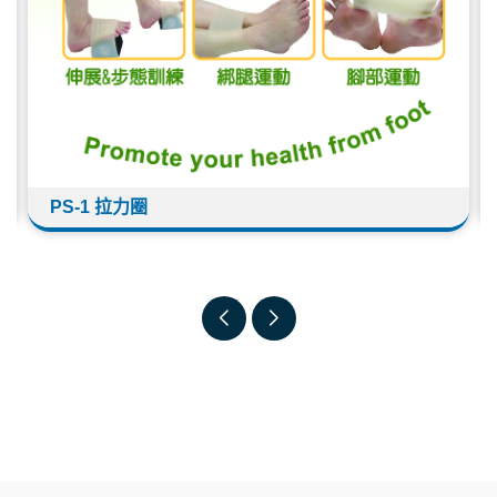
足部與健康風險，進而量身打造模組化的保健管理方
案。 一、S 腳型：足部旋後運動(Hyper Supination)
— 高足弓傾向 S 腳型常見於高足弓族群，因足部結構
較為僵硬，重心容易偏移至足部外側。 健康關聯： 平
衡能力較差，站立或行走時容易感到不耐久站。 足部
肌肉長期處於緊繃狀態、缺乏彈性；觀察腳底，常在
第五蹠趾關節下緣（小拇趾下方外側）出現明顯長厚
繭。 容易引發足底筋膜炎、腳跟或腳掌疼痛、小腿抽
FM-1按摩指壓木球
筋，長期下來可能導致 O 型腿問題。 保健管理方案：
建議使用 S 腳型鞋墊（ASN-2、PU-2 系列），強化
足弓支撐與減震。 加強深層按摩與主動伸展（使用
FM-1 指壓按摩木球、FS-1 半圓拉筋器），釋放足部
肌肉張力。 二、P 腳型：足部旋前運動 (Hyper
Pronation) — 扁平足傾向 P 腳型多與扁平足、低足弓
相關，足部結構較為鬆弛，重心容易向內側塌陷。 健
康關聯： 行走動作顯得較為笨拙、不耐長距離行走。
足部肌肉較鬆弛無力；觀察腳底，常在前足中足區及
大拇趾內緣出現長厚繭。 容易引發足底筋膜炎、並伴
隨拇指外翻、腳踝扭傷及小腿痠痛。 保健管理方案：