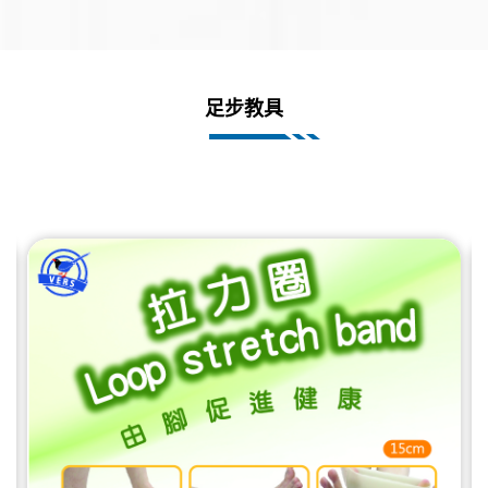
評估流程，可應用於足部健康管理及長期照護等多元
Step 2：足部量測 足型量測：透過足底壓力分佈圖，
場域。 歡迎撥打(02)2719-2572 由專人為您解說，或
判斷足型分類。 腳長繭量測：由長繭位置，判斷走路
透過 聯絡我們 了解合作方式、課程培訓與技術導入細
習慣。 足趾量測：從腳趾頭的著地表現，了解站立時
節。
的穩定度。 Step 3：全方位量測 鞋底磨損量測：了解
足步教具
走路時的鞋底動態磨損表現。 肌肉量測：了解肌肉張
力與力量分佈，參考身體使用是否平衡。 體態量測：
觀察站立與走路時姿勢的平衡感。 Step 4：處置建議
設計專屬的客製化訂製鞋墊。 伸展與按摩建議（如使
用半圓拉筋器或是按摩指壓木球）。 穿鞋、走路引導
（如針對不良走路習慣做改善）。 Step 5：體驗測試
我們會引導您進行足部運動或是足部按摩或是學習正
確走路，讓您親身感受足步身心放鬆。 Step 6：產品
採購 根據您的需求進行鞋墊選材。 Step 7：完善售後
服務 產品調整：客製化訂製鞋墊提供半年內 12 次免
費調整服務。 諮詢支援：提供不限次數的電話諮詢服
務，隨時解決使用客製化訂製鞋墊過程中的疑問。
S/P模組大量客製鞋墊 將複雜的足部運動力學簡化為
S/P 腳型分類。透過專業的足部評估，能預測潛在的