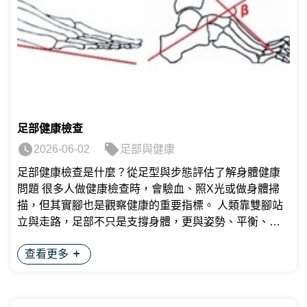
足部健康檢查
2026-06-02
足部與健康
足部健康檢查是什麼？從足型與步態評估了解身體健康
問題 很多人做健康檢查時，會驗血、照X光或做身體掃
描，但其實腳也是觀察健康的重要指標。 人類靠雙腳站
立與走路，足部不只是支撐身體，更與姿勢、平衡、步
態及全身肌肉骨骼系統息息相關。透過足部健康檢查，
查看更多
可以從足型、足壓、腳繭、鞋底磨損與走路方式，快速
了解身體平衡與潛在健康風險。 常見健康檢查方法有哪
些？ 隨著醫療技術的進步，發展出多元的健康檢查方
法，例如： 西 醫：驗血、驗尿、X光，電學掃描等。 中