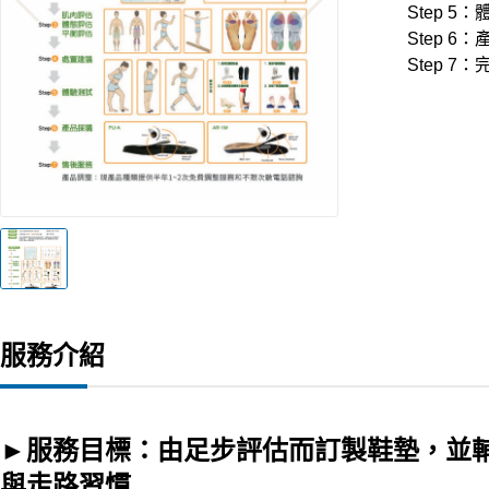
Step 5
Step 6
Step 7
服務介紹
►
服務目標：由足步評估而訂製鞋墊，並
與走路習慣