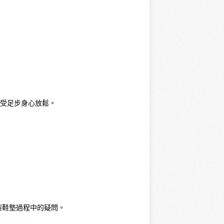
感受足步身心放鬆。
製鞋墊過程中的疑問。