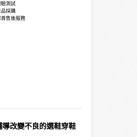
：體驗測試
：產品採購
：完善售後服務
輔導改變不良的選鞋穿鞋