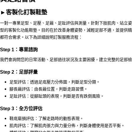
►
客製化訂製鞋墊
一對一專業足型、足壓、足繭、足趾評估與測量，針對下肢肌肉、站立
型的客製化功能鞋墊。目的在於改善身體姿勢，減輕足部不適，並提供
都符合需求。以下為詳細說明訂製服務流程：
Step 1：專業諮詢
我們會詢問您的日常活動、足部過往狀況及主要困擾，建立完整的足部
Step 2：足部評量
足型評估：透過足底壓力分佈圖，判斷足型分類。
腳長繭評估：由長繭位置，判斷走路習慣。
足趾評估：從腳趾頭的表現，判斷是否有跌倒風險。
Step 3：全方位評估
鞋底磨損評估：了解走路時的動態表現。
肌肉評估：了解肌肉張力與力量分佈，判斷身體使用是否平衡。