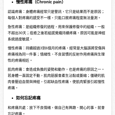
慢性疼痛（Chronic pain）
認識疼痛：身體疼痛經常只是警訊，它只是結果而不是原因；
每個人對疼痛的感受不一樣，只能口敘疼痛程度無法量測。
急性疼痛：是組織修復的過程，用來保護修復中的組織，一般
不超出30天；痊癒之後若組感覺織持續疼痛，原因可能是神經
系統過度敏感。
慢性疼痛：持續超過3到6個月的疼痛，經常是大腦誤將受傷與
疼痛視為同一件事；情緒性、不良習慣的反射作用疼痛與生理
性的疼痛相近。
肌肉疼痛：會造成負擔的姿勢和動作，也是疼痛的原因之一。
若身體一直固定不動，肌肉筋膜會產生沾黏或萎縮；僵硬的肌
肉會壓迫血管與神經，引起缺血性疼痛，使肌肉緊張引起慢性
疼痛。
如何忘記疼痛
和疼痛共處：放下不良情緒，做自己有興趣、開心的事，就會
忘記疼痛。