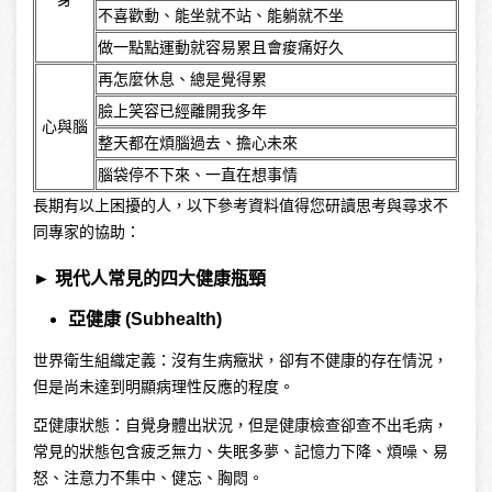
不喜歡動
、能坐就不站、能躺就不坐
做一點點運動就容易累且會痠痛好久
再怎麼休息
、總是覺得累
臉上笑容已經離開我多年
心與腦
整天都在煩腦過去
、擔心未來
腦袋停不下來
、一直在想事情
長期有以上困擾的人，以下參考資料值得您研讀思考與尋求不
同專家的協助：
►
現代人常見的四大健康瓶頸
亞健康 (Subhealth)
世界衛生組織定義：沒有生病癥狀，卻有不健康的存在情況，
但是尚未達到明顯病理性反應的程度。
亞健康狀態：自覺身體出狀況，但是健康檢查卻查不出毛病，
常見的狀態包含疲乏無力、失眠多夢、記憶力下降、煩噪、易
怒、注意力不集中、健忘、胸悶。