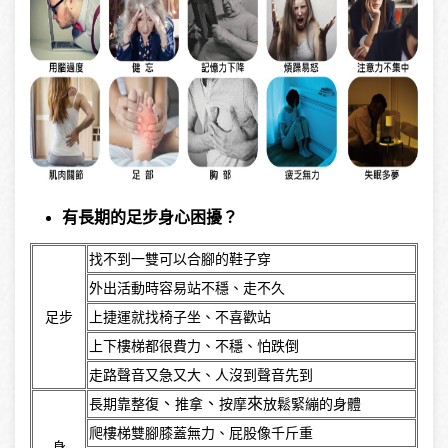
有長期的足步身心困擾？
找不到一雙可以合腳的鞋子穿
外出活動時容易站不穩
、走不久
足步
上捷運就找椅子坐
、不喜歡站
上下樓梯都很費力
、不穩、怕跌倒
走路聲音又急又大
、人沒到聲音先到
、
、
來
長期靠整復
推拿
按摩
放鬆緊繃的身體
爬樓梯雙腳膝蓋無力
、屁股像千斤重
身