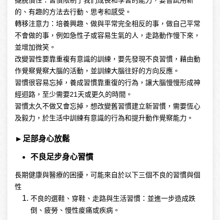
的、有趣的方法去行動、思考和感受。
轉移注意力：培養興趣、做與平常完全相反的事，做自己平常
不會做的事，例如急性子或容易生氣的人，走路動作慢下來，
並增加微笑。
改變習性要靠重複有意識的訓練，要先發現不良習慣，藉由動
作覺察覺察大腦的活動，並訓練大腦往好的方向反應。
習慣很容易忘掉，養成習慣靠重復的行為，讓大腦慢慢形成神
經迴路，至少需要21天或更久的時間。
習慣太久不做又會忘掉，想改變舊習慣建立新習慣，需要恆心
及毅力，於生活中訓練有意識的行為和提升動作覺察能力。
►足部身心放鬆
不良足步身心習慣
長期健康與醫療的困擾，可能來自於以下三個不良的習慣與個
性
不良的選鞋、穿鞋、走路與生活習慣：並進一步造成跌
倒、疲勞、慢性痠痛或疾病。