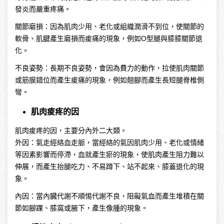
發炎而嚴重疼痛。
關節磨損：因為肌肉少用、老化或組織潤滑不到位，使關節的
軟骨、肌腱產生磨損而痠痛的現象，例如O型腿與膝膝關節退
化。
不良姿勢：長期不良姿勢，會因為費力的動作，拉使肌肉關節
或筋膜錯位而產生痠痛的現象，例如翹腳而產生長短腿脊椎側
彎。
肌肉痠疼的因
肌肉痠疼的因，主要分內外二大類。
外因：氣走經絡血走脈，當經絡的氣因肌肉少用、老化或情緒
等因素影響而停滯，血就產生瘀的現象，使肌肉產生阻力難以
伸展，而產生抬腿吃力、不易蹲下、站不起來、膝蓋退化的現
象。
內因：當內臓代謝不順惕代謝不良，阻礙氣血而產生堆積在關
節如腳踝、膝窩或腋下，產生像腫的現象。