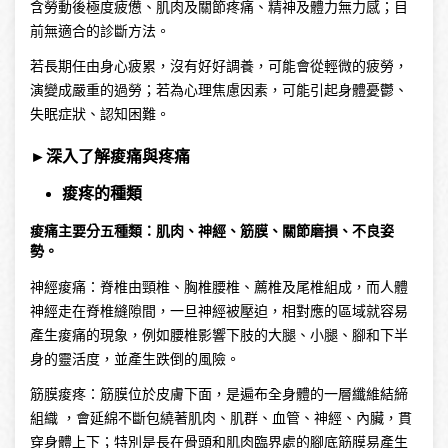
含勞動後極度疲憊、肌肉及關節疼痛、精神及體力無力感；目
前無適合的診斷方法。
若長期任由身心疲累，沒有好好調養，可能會從輕微的疲勞，
演變成嚴重的過勞；若為心理焦慮因素，可能引起身體憂鬱、
失眠症狀、認知困難。
►深入了解
痠痛與疼痛
痠疼的種類
痠痛主要分五種類：肌肉、神經、筋膜、關節磨損、不良姿
勢。
神經痠痛：脊椎由頸椎、胸椎腰椎、薦椎及尾椎組成，而人體
神經走在脊椎縫隙間，一旦神經被壓迫，相對應的區域就容易
產生痠痛的現象，例如腰椎影響下肢的大腿、小腿、腳和下半
身的靈活度，並產生跌倒的風險。
筋膜痠疼：筋膜位於皮膚下面，是遍布全身體的一層纖維結締
組織 ，會延綿不斷包繞著肌肉、肌群、血管、神經、內臟，貫
穿身體上下；特別是長在骨頭和肌肉臨界處的腳底筋膜易產生