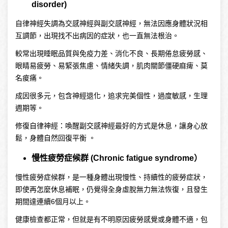
disorder)
自律神經失調為交感神經與副交感神經，無法因應身體狀況相
互調節，出現找不出病因的症狀，也一直無法根治。
較常出現睡眠品質與免疫力差、消化不良、長期倦怠疲勞感、
眼睛易疲勞、易緊張焦慮、情緒失調，肌肉關節僵硬麻痺、莫
名痠痛。
成因很多元，包含神經退化，追求完美個性，過度敏感，生理
週期等。
修復自律神經：喚醒副交感神經最好的方式是休息，讓身心放
鬆，身體自然回復平衡
。
慢性疲勞症候群 (Chronic fatigue syndrome）
慢性疲勞症候群，是一種身體出現慢性、持續性的疲勞症狀，
即使再怎麼休息補眠，仍覺得全身虛脫無力無法恢復，且發生
期間達連續6個月以上。
健康檢查都正常，但就是有不明原因疲勞感覺或身體不適，包