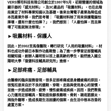
VERS博司科技有限公司創立於1997年5月，初期營運的領域為
顯示器的「感光材料」，及3C產品的「吸震材料」，也在此階
段奠定了材料專業知識以及基礎。後來台灣電子產業為降低成
本而產業外移，我們思考著：「吸震材料除了用來保護電腦怕
摔壞，還有什麼也怕摔？」，我們想到：「人最怕摔，而且摔
壞了可能就無法修理」。
►
吸震材料 - 保護人
因此，於2002至馬偕醫院，轉行研究「人用的吸震材料」，材
料也成功外銷日本製作功能鞋墊；為了進一步學習足部暨輔具
相關知識，創辦人羅明哲以班上最高齡的學生，毅然進入國立
陽明大學「復健科技輔具研究所」進修。
►
足部疼痛 - 足部輔具
由醫療的臨床服務發現，很多足部疼痛或是身體痠痛的原因，
很冤枉是來自於不良的選鞋、穿鞋、走路與使用身心的習慣，
並進一步造成跌倒、疲勞、慢性痠痛或疾病。因而，我們聚焦
心力運用足部輔具，幫助這些腳長雞眼、骨刺、蹠底筋膜炎、
拇指外翻等，造成長期生活困擾的個案，由生活中根本改善的
處置方案。