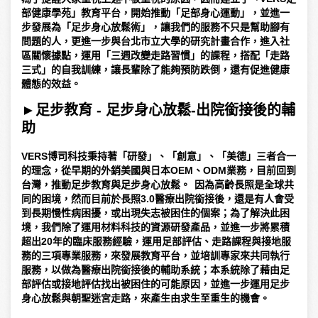
部健康學苑」教育平台，開始推動「足部身心運動」，並進一
步發展為「足步身心放鬆術」，讓我們的服務不只是幫助腳有
問題的人，更進一步與台北市立大學的研究計畫合作，進入社
區關懷據點，運用「三週改變走路習慣」的課程，搭配「走路
三式」的自我訓練，讓長輩除了能夠預防跌倒，還有促進健康
體態的效益。
►
足步教育 - 足步身心放鬆-出院銜接後的輔
助
VERS博司科技秉持著「研發」、「創意」、「美德」三者合一
的理念，從早期的外銷美國與日本OEM、ODM業務，目前回到
台灣，推動足步教育與足步身心放鬆。
因為高齡長照是全球共
同的困境，然而目前於長照3.0醫療出院銜接後，還是有人會受
到長期慢性病困擾，或出現失志被困住的個案；為了解決此困
境，我們除了運用材料科技的資源研發產品，並進一步將累積
超出20年的臨床服務經驗，運用足部評估、走路課程與接地服
務的三項專業服務，來發展教育平台，並培訓專家來共同執行
服務，以做為醫療出院銜接後的輔助系統；本系統除了藉由足
部評估或接地評估找出被困住的可能原因，並進一步運用足步
身心放鬆與朝聖迷宮走路，來產生由求生至重生的機會。