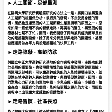
►
人工關節 - 足部量測
在陽明大學研究所實驗室研究的方法之一是，將開刀後再置換
人工關節的植體做分析，很訝異的發現，不良使用身體的習
慣，居然也是讓堅固的人工關節產生嚴重損壞的原因之一，原
來如果一直使用不良的習慣走路，再厲害的醫生、再堅固的醫
療器材也幫不了忙；因而，我們開發了同時兼具經濟簡單且有
效的足部量測設備，除了用來分析足部與走路的關連性，甚至
被應運用做為軍方兵役足部體檢的快篩工具。
►
走路障礙 - 高齡防跌
與國立中正大學高齡研究基地的合作過程中發現，走路功能對
於長照的重要性。也發現階段性的由足部量測探索健康風險，
再運用足部輔具，可以讓高齡或失能的人能站更穩走更久，並
促進在地中高齡人員的就業機會，與職場促進健康。因而，我
們聚焦心力研究如何幫助中風、小兒麻痺、腦麻、小腦症、帕
金森症、膝蓋退化的個案，能夠站更穩走更久的方法，而服務
過程中也出現讓大家感動的奇蹟故事。
►
走路習慣 - 社區長照
為了提醒大家重視上述不被重視的原因，因而建立了「VERS足